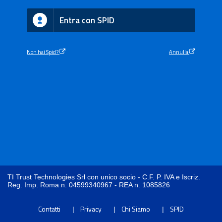
Entra con SPID
Non hai Spid?
Annulla
TI Trust Technologies Srl con unico socio - C.F. P. IVA e Iscriz.
Reg. Imp. Roma n. 04599340967 - REA n. 1085826
Contatti
Privacy
Chi Siamo
SPID