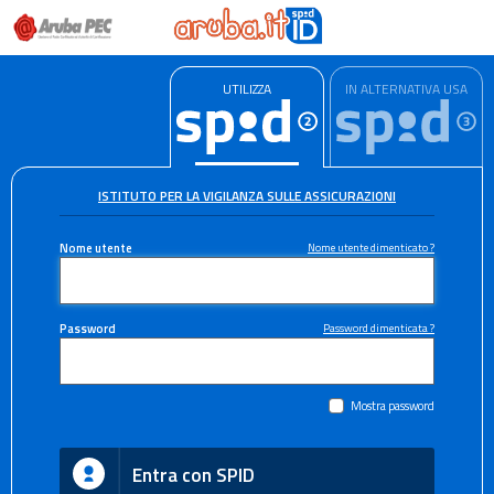
UTILIZZA
IN ALTERNATIVA USA
ISTITUTO PER LA VIGILANZA SULLE ASSICURAZIONI
Nome utente
Nome utente dimenticato ?
Password
Password dimenticata ?
Mostra password
Entra con SPID