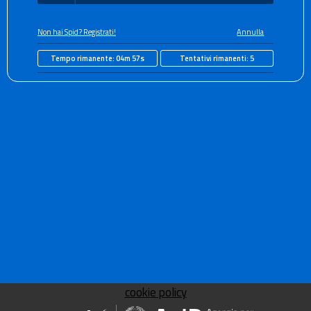
Non hai Spid? Registrati!
Annulla
Tempo rimanente:
04m 57s
Tentativi rimanenti:
5
cookie policy