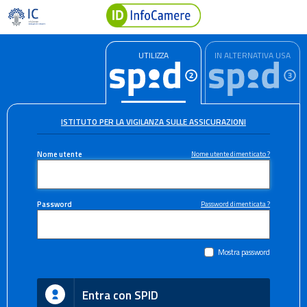
UTILIZZA
IN ALTERNATIVA USA
ISTITUTO PER LA VIGILANZA SULLE ASSICURAZIONI
Nome utente
Nome utente dimenticato ?
Password
Password dimenticata ?
Mostra password
Entra con SPID