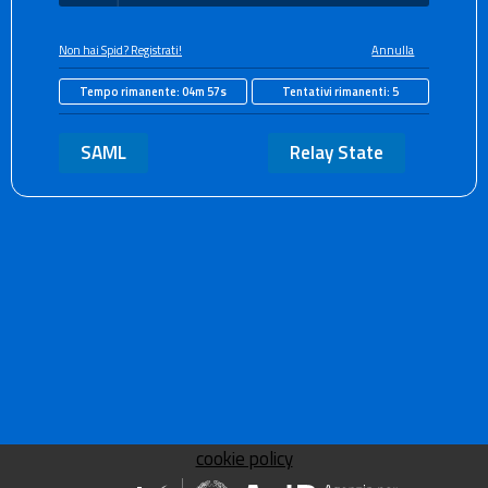
Non hai Spid? Registrati!
Annulla
Tempo rimanente:
04m 56s
Tentativi rimanenti:
5
SAML
Relay State
cookie policy