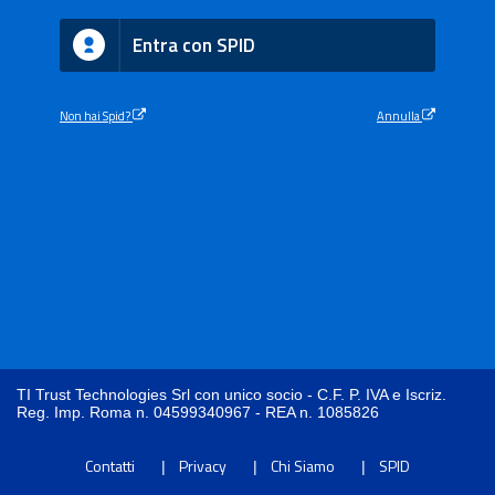
Entra con SPID
Non hai Spid?
Annulla
TI Trust Technologies Srl con unico socio - C.F. P. IVA e Iscriz.
Reg. Imp. Roma n. 04599340967 - REA n. 1085826
Contatti
Privacy
Chi Siamo
SPID