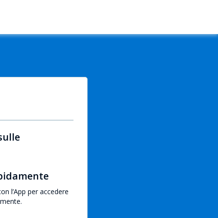
sulle
apidamente
con l’App per accedere
emente.