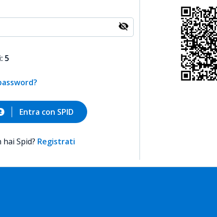
: 5
 password?
Entra con SPID
 hai Spid?
Registrati